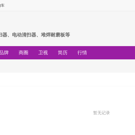
物车
扫器、电动清扫器、堆焊耐磨板等
品牌
商圈
卫视
简历
行情
暂无记录