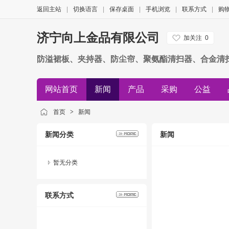
返回主站
|
切换语言
|
保存桌面
|
手机浏览
|
联系方式
|
购
济宁向上金品有限公司
加关注
0
防溢裙板、夹持器、防尘帘、聚氨酯清扫器、合金清
网站首页
新闻
产品
采购
公益
首页
>
新闻
新闻分类
新闻
暂无分类
联系方式