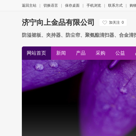
返回主站
|
切换语言
|
保存桌面
|
手机浏览
|
联系方式
|
购
济宁向上金品有限公司
加关注
0
防溢裙板、夹持器、防尘帘、聚氨酯清扫器、合金清
网站首页
新闻
产品
采购
公益