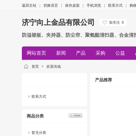
返回主站
|
切换语言
|
保存桌面
|
手机浏览
|
联系方式
|
购
济宁向上金品有限公司
加关注
0
防溢裙板、夹持器、防尘帘、聚氨酯清扫器、合金清
网站首页
新闻
产品
采购
公益
首页
>
欢迎光临
产品推荐
联系方式
商品分类
暂无分类