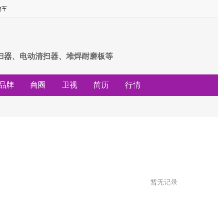
物车
扫器、电动清扫器、堆焊耐磨板等
品牌
商圈
卫视
简历
行情
暂无记录