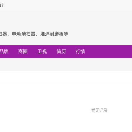
物车
扫器、电动清扫器、堆焊耐磨板等
品牌
商圈
卫视
简历
行情
暂无记录