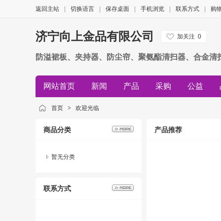
返回主站
|
切换语言
|
保存桌面
|
手机浏览
|
联系方式
|
购
济宁向上金品有限公司
加关注
0
防溢裙板、夹持器、防尘帘、聚氨酯清扫器、合金清
网站首页
新闻
产品
采购
公益
首页
>
欢迎光临
商品分类
产品推荐
暂无分类
联系方式